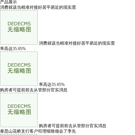
产品展示
消费就该当精准对接好居平易近的现实需
消费就该当精准对接好居平易近的现实需
率高达35.05%
率高达35.05%
购房者可提前前去从管部分官实消息
购房者可提前前去从管部分官实消息
泰昆山花桥支行客户司理细致领会了李先