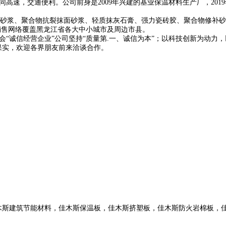
哈同高速，交通便利。公司前身是2009年兴建的基业保温材料生产厂，2
浆、聚合物抗裂抹面砂浆、轻质抹灰石膏、强力瓷砖胶、聚合物修补砂浆、聚
销售网络覆盖黑龙江省各大中小城市及周边市县。
会“诚信经营企业”公司坚持“质量第.一、诚信为本”；以科技创新为动
果实，欢迎各界朋友前来洽谈合作。
木斯建筑节能材料，佳木斯保温板，佳木斯挤塑板，佳木斯防火岩棉板，