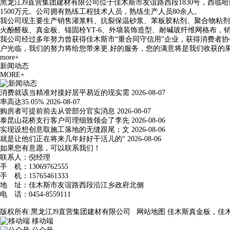
黑龙江J9直营集团建材有限公司位于佳木斯市友谊路西段1830号，西临
1500万元。公司拥有熟练工程技术人员，熟练生产人员80余人。
我公司现主要生产销售灌浆料、抗裂保温砂浆、苯板胶粘剂、聚合物粘剂砂
火酚醛板、真金板、锚固栓YT-6、外墙装饰造型、耐碱玻纤维网格布，
我公司经过多年努力曾获得佳木斯市“重合同守信用”企业，获得消费者协
户光临，我们的努力将给您带来更.好的服务，您的满意将是我们收获的
more+
新闻动态
MORE+
消费就该当精准对接好居平易近的现实需
2026-08-07
率高达35.05%
2026-08-07
购房者可提前前去从管部分官实消息
2026-08-07
泰昆山花桥支行客户司理细致领会了李先
2026-08-06
实现设想创意取施工落地的无缝跟尾；文
2026-08-06
就是让他们正在将来几年好好干活儿的“
2026-08-06
如果您有意愿，可以联系我们！
联系人：倪经理
手 机：13069762555
手 机：15765461333
地 址：佳木斯市友谊路西段沿江乡政府北侧
电 话：0454-8559111
版权所有:黑龙江J9直营集团建材有限公司
网站地图
佳木斯真金板，佳
移动端